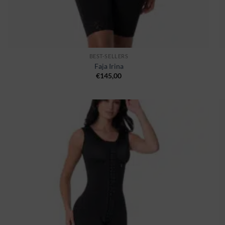
BEST-SELLERS
Faja Irina
€
145,00
Ajouter
à la
wishlist