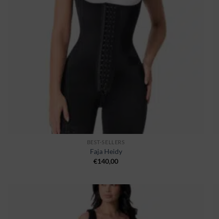
BEST-SELLERS
Faja Heidy
€
140,00
Ajouter
à la