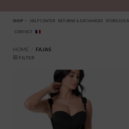
SHOP
HELP CENTER
RETURNS & EXCHANGES
STORE LOC
CONTACT
HOME
/
FAJAS
FILTER
Ajouter
à la
wishlist