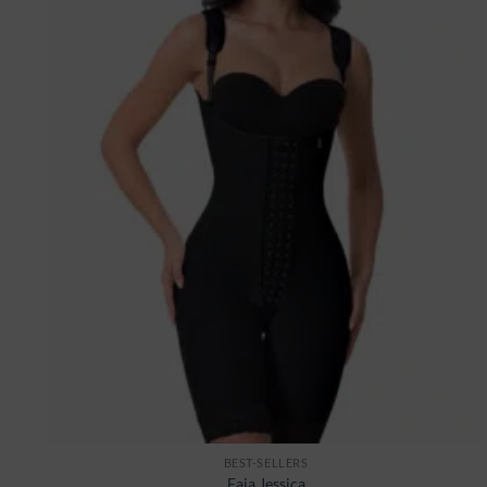
wishlist
BEST-SELLERS
Faja Jessica