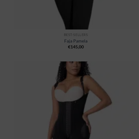
BEST-SELLERS
Faja Pamela
€
145,00
Ajouter
à la
wishlist