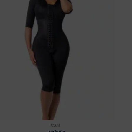
wishlist
FAJAS
Faja Rosie