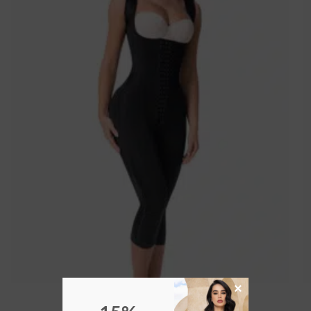
wishlist
×
FAJAS
Faja Lolita