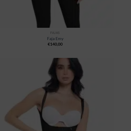
FAJAS
Faja Emy
€
140,00
Ajouter
à la
wishlist