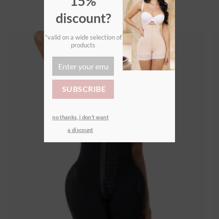
15%
€
155,00
discount?
*valid on a wide selection of
products
Ajouter
à la
wishlist
no thanks, i don’t want
a discount