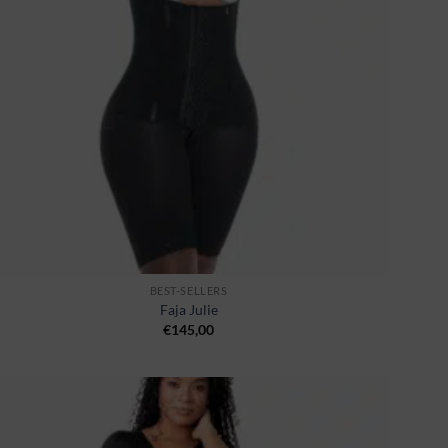
BEST-SELLERS
Faja Julie
€
145,00
Ajouter
à la