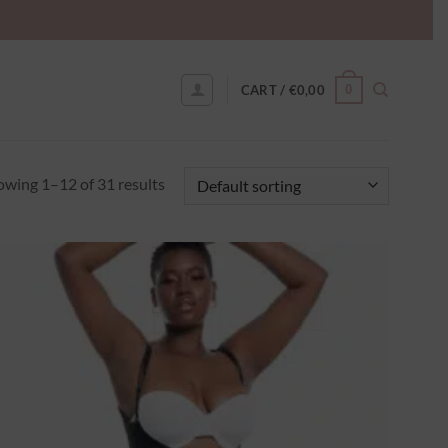
0
CART /
€
0,00
owing 1–12 of 31 results
Ajouter
à la
wishlist