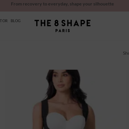
From recovery to everyday, shape your silhouette
ATOR
BLOG
Sh
Ajouter
à la
wishlist