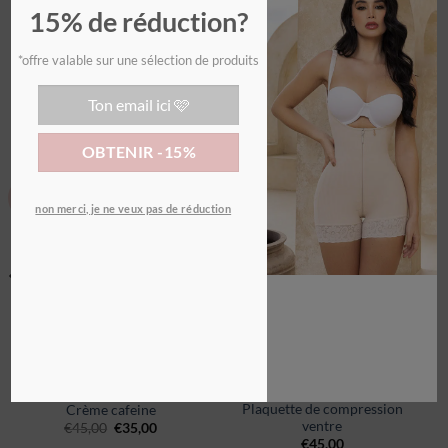
15% de réduction?
*offre valable sur une sélection de produits
PRODUITS SIMILAIRES
Promo !
Ajouter
Ajouter
BEST SELLER
non merci, je ne veux pas de réduction
à la
à la
wishlist
wishlist
BEST-SELLERS
BEST-SELLERS
Plaquette de compression
Crème cafeine
ventre
€
45,00
€
35,00
€
45,00