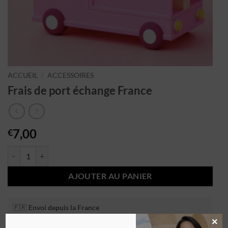
ACCUEIL
/
ACCESSOIRES
Frais de port échange France
7,00
€
AJOUTER AU PANIER
🇫🇷
Envoi depuis la France
🚚 Livraison rapide 3-5 jours
×