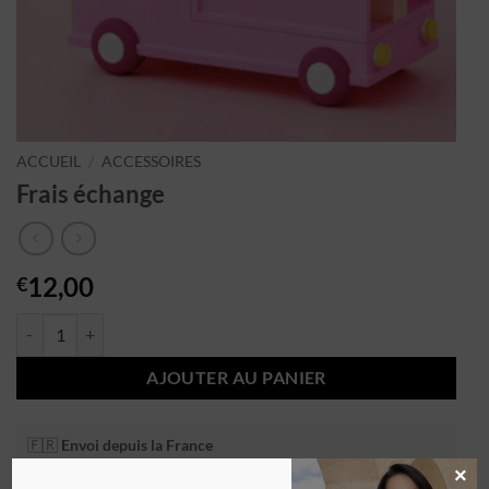
ACCUEIL
/
ACCESSOIRES
Frais échange
12,00
€
AJOUTER AU PANIER
🇫🇷
Envoi depuis la France
🚚 Livraison rapide 3-5 jours
×