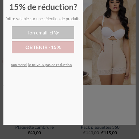
15% de réduction?
*offre valable sur une sélection de produits
PRODUITS SIMILAIRES
Promo !
Ajouter
Ajouter
BEST SELLER
non merci, je ne veux pas de réduction
à la
à la
wishlist
wishlist
BEST-SELLERS
BEST-SELLERS
Plaquette cambrure
Pack plaquettes 360
€
40,00
€
143,00
€
115,00